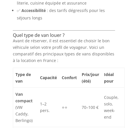
literie, cuisine équipée et assurance
✅
Accessibilité
: des tarifs dégressifs pour les
séjours longs
Quel type de van louer ?
Avant de réserver, il est essentiel de choisir le bon
véhicule selon votre profil de voyageur. Voici un
comparatif des principaux types de vans disponibles
à la location en France :
Type de
Prix/jour
Idéal
Capacité
Confort
van
(été)
pour
Van
Couple,
compact
1–2
solo,
(VW
⭐⭐
70–100 €
pers.
week-
Caddy,
end
Berlingo)