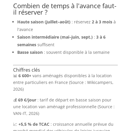
Combien de temps à l'avance faut-
il réserver ?
Haute saison (juillet–août)
: réservez
2 à 3 mois
à
l'avance
Saison intermédiaire (mai–juin, sept.)
:
3 à 6
semaines
suffisent
Basse saison
: souvent disponible à la semaine
Chiffres clés
📊
6 600+
vans aménagés disponibles à la location
entre particuliers en France (Source : Wikicampers,
2026)
💰
69 €/jour
: tarif de départ en basse saison pour
une location van aménagé professionnelle (Source :
VAN-IT, 2026)
📈
+5,5 % de TCAC
: croissance annuelle prévue du
marché mondial des véhicules de loisirs jusqu'en