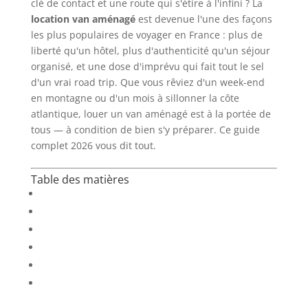
clé de contact et une route qui s'étire à l'infini ? La
location van aménagé
est devenue l'une des façons
les plus populaires de voyager en France : plus de
liberté qu'un hôtel, plus d'authenticité qu'un séjour
organisé, et une dose d'imprévu qui fait tout le sel
d'un vrai road trip. Que vous rêviez d'un week-end
en montagne ou d'un mois à sillonner la côte
atlantique, louer un van aménagé est à la portée de
tous — à condition de bien s'y préparer. Ce guide
complet 2026 vous dit tout.
Table des matières
Pourquoi choisir la location de van aménagé ?
Quel type de van louer ?
Combien coûte une location van ?
Comment louer un van pas à pas
Quoi emporter dans son van aménagé ?
Top destinations pour un road trip en van en
France