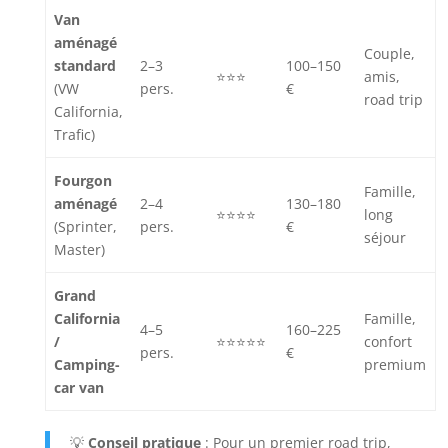
Van
aménagé
Couple,
standard
2–3
100–150
⭐⭐⭐
amis,
(VW
pers.
€
road trip
California,
Trafic)
Fourgon
Famille,
aménagé
2–4
130–180
⭐⭐⭐⭐
long
(Sprinter,
pers.
€
séjour
Master)
Grand
California
Famille,
4–5
160–225
/
⭐⭐⭐⭐⭐
confort
pers.
€
Camping-
premium
car van
💡
Conseil pratique
: Pour un premier road trip,