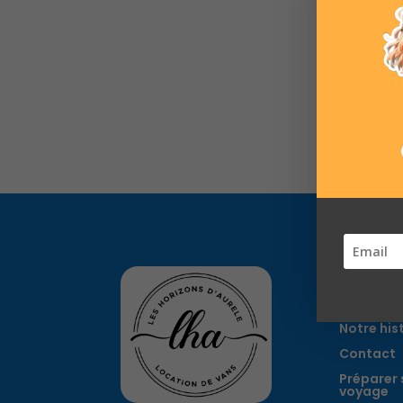
Les Ho
d'Aur
Notre his
Contact
Préparer 
voyage