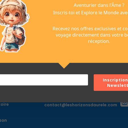
Aventurier dans l'Âme ?
Inscris-toi et Explore le Monde ave
Recevez nos offres exclusives et co
voyage directement dans votre b
réception.
Inscription
Newslet
rizons
Contact
Nous 
èle
+33 6 03 84 21 90
toire
contact@leshorizonsdaurele.com
son