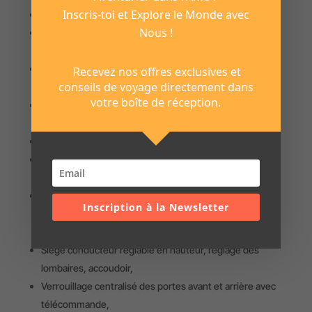
Inscris-toi et Explore le Monde avec
Aide au démarrage en côte + miroir angle mort,
Nous !
Pack Easy Park + : caméra de recul, Radars de
stationnement AV et AR,
Pack Look : caches rails et colonnes de feux couleur
Recevez nos offres exclusives et
conseils de voyage directement dans
carrosserie,
votre boîte de réception.
Pack Multimédia Easy Link 8» : écran tactile 8» et Radio
DAB, évolution,
Port USB, Bluetooth, Prise Jack,
Smartphone Réplication AndroidAutoTM et
ApplecarplayTM,
Pack Visibilité : allumage automatique des feux, essuie-
Inscription à la Newsletter
vitres avec détecteur de pluie et projecteur
antibrouillard avant,
Siège conducteur réglable en hauteur, réglage des
lombaires, accoudoir,
Verrouillage centralisé des portes avant et arrière avec
télécommande,