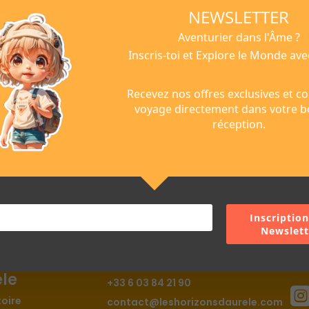
NEWSLETTER
ésident.
Aventurier dans l'Âme ?
Inscris-toi et Explore le Monde ave
echniques
Recevez nos offres exclusives et co
le siège social est situé au 2 RUE KELLERMANN 59100 ROUBAIX, immatriculé
voyage directement dans votre b
réception.
Inscription
Newslett
rizons
Contact
Nous 
èle
+33 6 03 84 21 90
toire
contact@leshorizonsdaurele.com