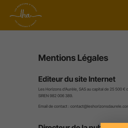
Mentions Légales
Editeur du site Internet
Les Horizons d’Aurèle, SAS au capital de 25 500 € 
SIREN 982 006 389.
Email de contact : contact@leshorizonsdaurele.c
Directeur de la publication