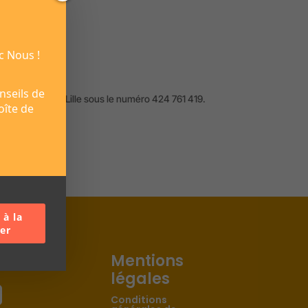
c Nous !
nseils de
e au R.C.S. de Lille sous le numéro 424 761 419.
oîte de
 à la
er
suivre
Mentions
légales

Conditions