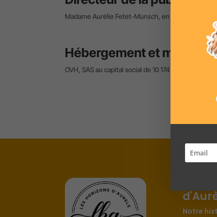
Madame Aurélie Fetet-Munsch, en sa qualité de Pr
Hébergement et moyens t
OVH, SAS au capital social de 10 174 560 €, dont 
Les Ho
d'Aur
Notre his