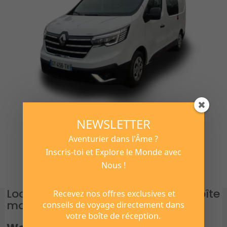
NEWSLETTER
Aventurier dans l'Âme ?
Inscris-toi et Explore le Monde avec
Nous !
Location van aménagé 3 places boîte
Recevez nos offres exclusives et
manuelle 130 ch.
conseils de voyage directement dans
votre boîte de réception.